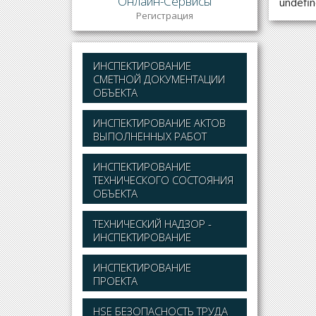
Онлайн-Сервисы
undefi
Регистрация
ИНСПЕКТИРОВАНИЕ
СМЕТНОЙ ДОКУМЕНТАЦИИ
ОБЪЕКТА
ИНСПЕКТИРОВАНИЕ АКТОВ
ВЫПОЛНЕННЫХ РАБОТ
ИНСПЕКТИРОВАНИЕ
ТЕХНИЧЕСКОГО СОСТОЯНИЯ
ОБЪЕКТА
ТЕХНИЧЕСКИЙ НАДЗОР -
ИНСПЕКТИРОВАНИЕ
ИНСПЕКТИРОВАНИЕ
ПРОЕКТА
HSE БЕЗОПАСНОСТЬ ТРУДА