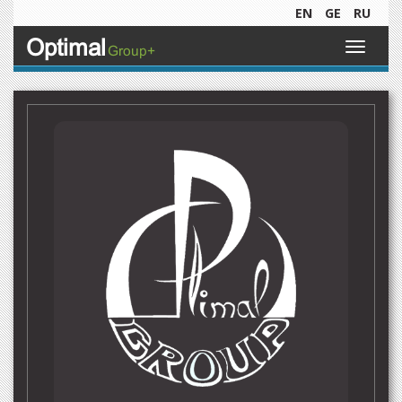
EN
GE
RU
Optimal
Toggle
Group+
navigati