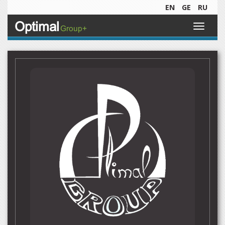
EN
GE
RU
Optimal
Toggle
Group+
navigati