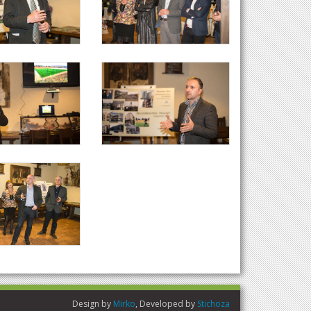
Design by
Mirko
, Developed by
Stichoza