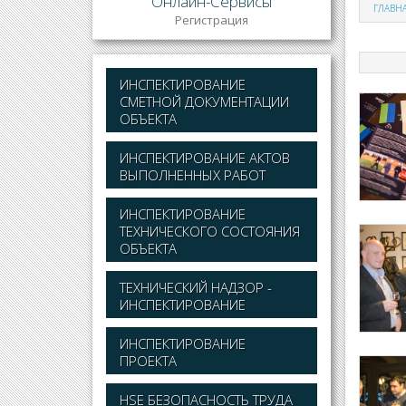
Онлайн-Сервисы
ГЛАВН
Регистрация
ИНСПЕКТИРОВАНИЕ
СМЕТНОЙ ДОКУМЕНТАЦИИ
ОБЪЕКТА
ИНСПЕКТИРОВАНИЕ АКТОВ
ВЫПОЛНЕННЫХ РАБОТ
ИНСПЕКТИРОВАНИЕ
ТЕХНИЧЕСКОГО СОСТОЯНИЯ
ОБЪЕКТА
ТЕХНИЧЕСКИЙ НАДЗОР -
ИНСПЕКТИРОВАНИЕ
ИНСПЕКТИРОВАНИЕ
ПРОЕКТА
HSE БЕЗОПАСНОСТЬ ТРУДА