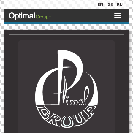
EN
GE
RU
Optimal
Toggle
Group+
navigati