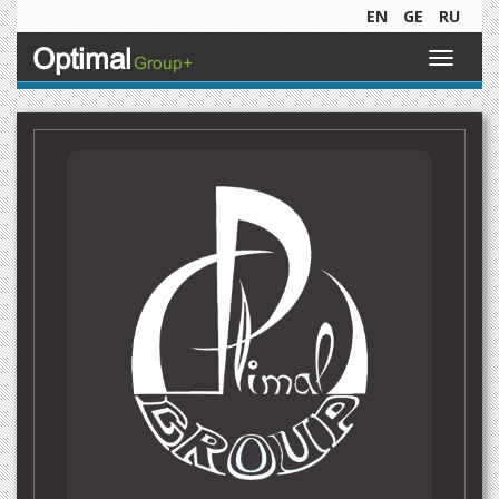
EN
GE
RU
Optimal
Toggle
Group+
navigati